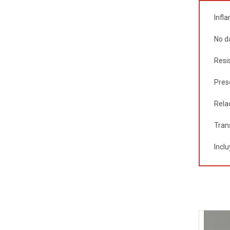
Infl
No d
Resi
Pres
Rela
Tran
Incl