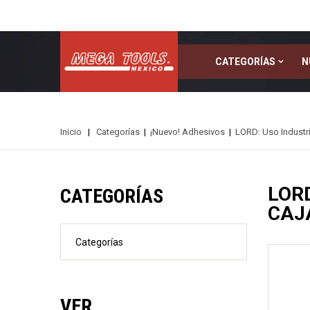
CATEGORÍAS
N
Inicio
|
Categorías
|
¡Nuevo! Adhesivos
|
LORD: Uso Industri
Kits de Varillaje
LOR
CATEGORÍAS
Curso Intensivo de Varillaje - PDR
CAJ
Categorías
VER