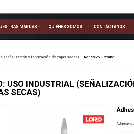
UESTRAS MARCAS
QUIÉNES SOMOS
CONTÁCTANOS
al (señalización y fabricación de cajas secas)
|
Adhesivo Uretano
FUSOR: Uso Automotriz
D: USO INDUSTRIAL (SEÑALIZACIÓ
FUSOR: Reparación de Plásticos
AS SECAS)
FUSOR: Reparación de Plásticos Reforzados con Fibra de V
FUSOR: Reparación de Metales
LORD: Uso Industrial (señalización y fabricación de cajas sec
Adhes
Adhesivo d