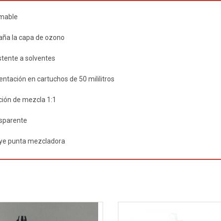
amable
aña la capa de ozono
stente a solventes
entación en cartuchos de 50 mililitros
ción de mezcla 1:1
sparente
uye punta mezcladora