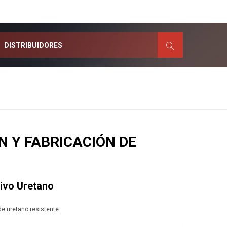
DISTRIBUIDORES
Cabinas de Pintado
N Y FABRICACIÓN DE
Consumible
Cadenas
idrio
Mordazas
Escantillones
as)
Anclas
ivo Uretano
Ganchos
Lavadores
e uretano resistente
Recicladoras
Aspiradoras