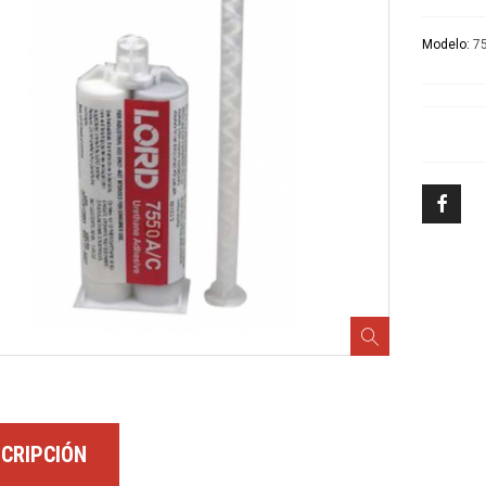
Modelo:
7
Demostraciones Lord Fusor
Herramienta Especializada
Capacitaciones Escáners
Diagnóstico
Detección de Fugas
Detección de Fugas
CRIPCIÓN