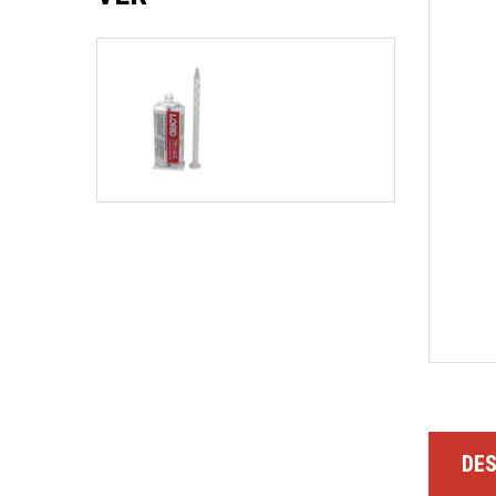
¡Nuevo Apila-autos! AUTOSTACKER de BendPak
2 Postes Altura Libre
Alineación
Estacionamiento
Equipo Pesado
Elevadores Especiales
4 Postes
Motos
2 Postes Tipo Portería
Dobladora de Tubos
Recicladores
Consumible
DES