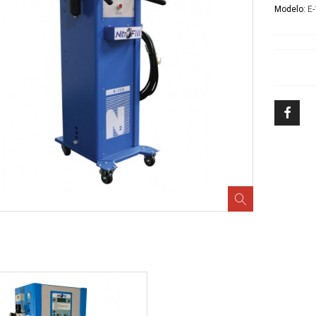
Modelo:
E
Demostraciones Lord Fusor
Herramienta Especializada
Capacitaciones Escáners
Diagnóstico
Detección de Fugas
Detección de Fugas