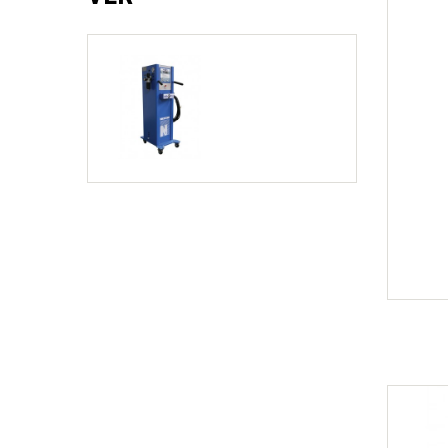
¡Nuevo Apila-autos! AUTOSTACKER de BendPak
2 Postes Altura Libre
Alineación
Estacionamiento
Equipo Pesado
Elevadores Especiales
4 Postes
Motos
2 Postes Tipo Portería
Dobladora de Tubos
Recicladores
Consumible