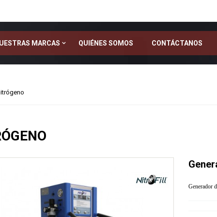
UESTRAS MARCAS
QUIÉNES SOMOS
CONTÁCTANOS
itrógeno
FUSOR: Uso Automotriz
RÓGENO
FUSOR: Reparación de Plásticos
FUSOR: Reparación de Plásticos Reforzados con Fibra de V
FUSOR: Reparación de Metales
Gener
LORD: Uso Industrial (señalización y fabricación de cajas sec
Generador d