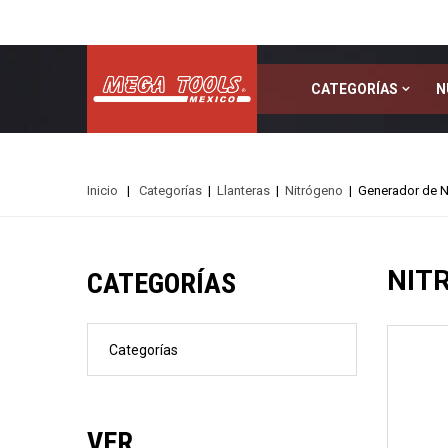
CATEGORÍAS
N
Inicio
|
Categorías
|
Llanteras
|
Nitrógeno
|
Generador de N
Kits de Varillaje
NIT
CATEGORÍAS
Curso Intensivo de Varillaje - PDR
Categorías
VER