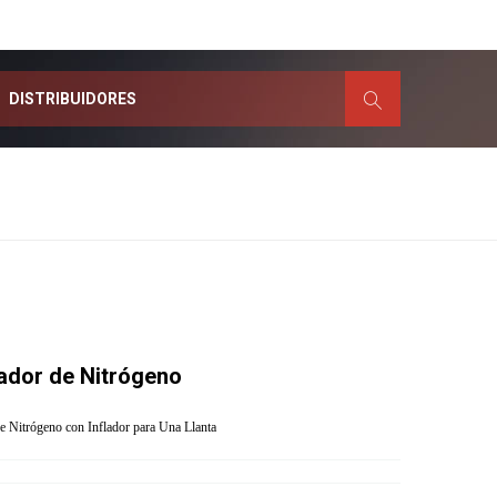
DISTRIBUIDORES
Cabinas de Pintado
Consumible
Cadenas
idrio
Mordazas
ador de Nitrógeno
Escantillones
as)
Anclas
Ganchos
e Nitrógeno con Inflador para Una Llanta
Lavadores
Recicladoras
Aspiradoras